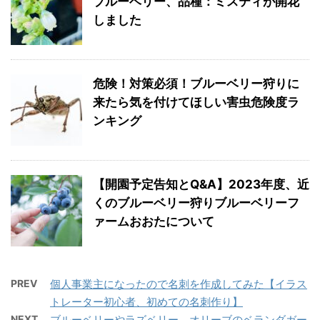
ブルーベリー、品種：ミスティが開花
しました
危険！対策必須！ブルーベリー狩りに
来たら気を付けてほしい害虫危険度ラ
ンキング
【開園予定告知とQ&A】2023年度、近
くのブルーベリー狩りブルーベリーフ
ァームおおたについて
PREV
個人事業主になったので名刺を作成してみた【イラス
トレーター初心者、初めての名刺作り】
NEXT
ブルーベリーやラズベリー、オリーブのベランダガー