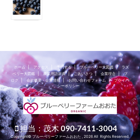
ホーム
アクセス
予約する
ブルーベリー大図鑑
ラズ
ベリー大図鑑
農業用語辞典
ごあいさつ
企業理念
ブ
ログ
会社概要・企業情報
お問い合わせフォーム
プライバ
シーポリシー
担当：茂木 090-7411-3004
Copyright© ブルーベリーファームおおた , 2026 All Rights Reserved.