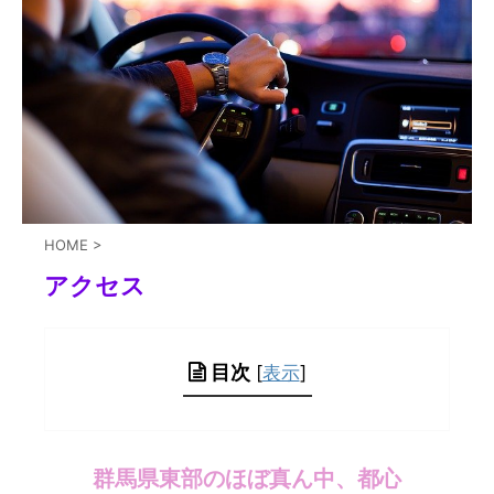
HOME
>
アクセス
目次
[
表示
]
群馬県東部のほぼ真ん中、都心