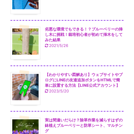
劣悪な環境でもできる！？ブルーベリーの挿
し木に挑戦！栽培初心者が初めて挿木をして
みた結果
2021/5/26
【わかりやすい図解あり】ウェブサイトやブ
ログにLINEの友達追加ボタンをHTMLで簡
単に設置する方法【LINE公式アカウント】
2023/5/20
実は間違いだらけ？除草作業を減らすはずの
鉢植えブルーベリーと防草シート、マルチン
グ