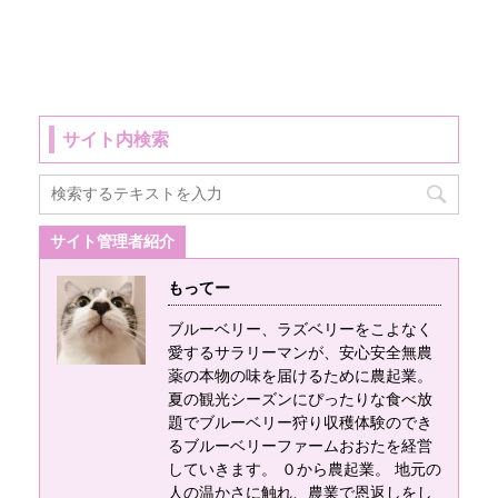
でない部分、大変な
目合4ｍｍの防風ネッ
対策工事をしている
になりました。 早い
います。 常に手暗が
部分を隠している発
ト 網目の細さを【目
最中です。 鉢を網の
ところでは5月、６月
りなので、スマホの
信が非常に多く目立
合】と言います。 目
外に移動して一定の
からブルーベリー農
ライトや仮設置の
ちます。 この記事で
合は ...
箇所にまとめている
園ではブルーベリー
LEDを付けての作業
は、そういっ ...
のですが、網の外に
狩りが始まっていま
になります。 ひと苗
サイト内検索
出しているので害虫
す。 そこで！ ブルー
ごとに圃場を回って
対策が全くできない
ベリー狩りをしてみ
いくのですが、ラズ
状態です。 そこで、
たい！初めてブルー
ベリーの苗がブルー
寒冷紗やフェルト、
ベリー狩りをする！
ベリーに垂れかかっ
サイト管理者紹介
ビニール、バークチ
という方向けにブル
ているところを発見
ップなどで対策をし
ーベリー狩りの際に
もってー
してラズベリーの葉
てみた結果、コガネ
気を付けて欲しい害
を持ち上げたとき、
ブルーベリー、ラズベリーをこよなく
ムシ、雑草の成長阻
虫と害虫被害につい
ビリビリっ！！！！
愛するサラリーマンが、安心安全無農
害、ブルーベリーの
てお伝えしていきま
ときました。 最初は
薬の本物の味を届けるために農起業。
成長促進、コスパ、
す。 ブルーベリーに
...
夏の観光シーズンにぴったりな食べ放
この４つをすべて満
付く昆虫、害虫、益
題でブルーベリー狩り収穫体験のでき
たしているマルチ ...
るブルーベリーファームおおたを経営
虫一覧 以下の昆虫は
していきます。 ０から農起業。 地元の
葉を食べてしまうコ
人の温かさに触れ、農業で恩返しをし