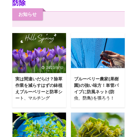
防除
お知らせ
2023/9/10
2023/5/23
実は間違いだらけ？除草
ブルーベリー農家(果樹
作業を減らすはずの鉢植
園)の強い味方！単管パ
えブルーベリーと防草シ
イプに防風ネット(防
ート、マルチング
虫、防鳥)を張ろう！
この記事を読んでほ
2022年1月26日、ブ
しい人 このブログで
ルーベリーファーム
は、ブルーベリー栽
おおたでは単管パイ
培を始めて4年目にな
プの仮設に網を張る
るプロが、ブルーベ
作業をしました！ 人