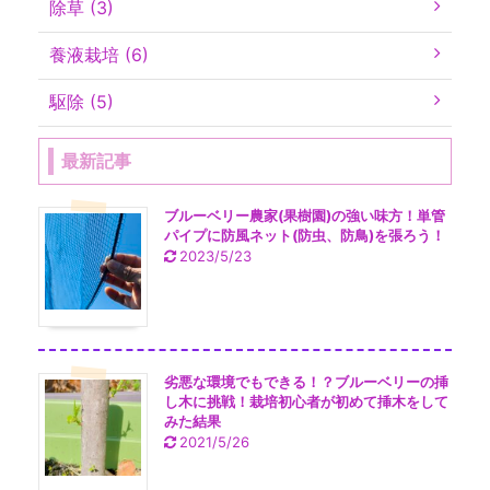
除草 (3)
養液栽培 (6)
駆除 (5)
最新記事
ブルーベリー農家(果樹園)の強い味方！単管
パイプに防風ネット(防虫、防鳥)を張ろう！
2023/5/23
劣悪な環境でもできる！？ブルーベリーの挿
し木に挑戦！栽培初心者が初めて挿木をして
みた結果
2021/5/26