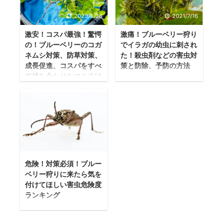
リー栽培の除草作業
生で初めて農園に単
2023/5/26
2021/7/16
についてまとめてい
管パイプの仮設へ網
る記事です。 これか
を張るためにいろい
激安！コスパ最強！驚愕
激痛！ブルーベリー狩り
の！ブルーベリーのコガ
でイラガの幼虫に刺され
らブルーベリーで起
ろと検証したので、
ネムシ対策、防草対策、
た！殺虫剤などの害虫対
業を考えている人に
ここで貴重な情報の
成長促進、コスパをすべ
策と防除、予防の方法
向けて発信していま
共有をしたいと思い
て持ち合わせたマルチは
イラガの幼虫に刺さ
す。 ブルーベリーの
ます！ 【網目の細
これだ！
れる こんばんは！さ
業界は現在、セミナ
さ】 【網目の材質】
ブルーベリーのマル
きほどイラガの幼虫
ーも開催されるほど
【網の色】 【網の大
チの考察～採用まで
にさされた茂木園長
栽培技術が発展して
きさ】 【どの網がい
の流れ こんにちは！
です。 激痛の腕を気
きて、書籍や新聞、
いのか】 【どの張り
群馬県太田市でブル
にしながらブログを
メディアに取り上げ
方がいいのか】 それ
2021/7/5
ーベリーファームお
書いています。 2021
られるほど有名な業
ぞれ検証しました！
おたを運営している
年の7月15日、仕事を
危険！対策必須！ブルー
界になりました。 し
どんな防風(防虫、防
もってーです。 現
ベリー狩りに来たら気を
終えブルーベリーフ
かし、その分見栄え
鳥)ネットが果樹園に
在、農園の網や単管
付けてほしい害虫危険度
ァームおおたへ。 普
や良い印象、見てく
とっては良いのか
ランキング
パイプの設備を取り
段は会社勤めなので
れだけを公開して、
【防風(防虫、防鳥)ネ
外し、水が溜まって
ブルーベリー狩りの
すでに日は落ちて、
実際の中身やきれい
ットの網目の細さ】
しまうエリアの水害
季節到来 2021年7月
時間は19時を回って