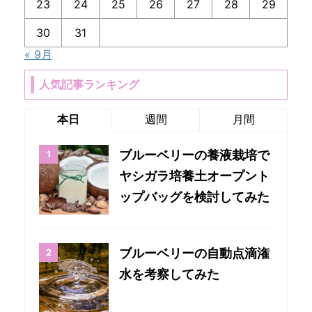
23
24
25
26
27
28
29
30
31
« 9月
人気記事ランキング
本日
週間
月間
ブルーベリーの養液栽培で
ヤシガラ培養土オープント
ップバッグを検討してみた
ブルーベリーの自動点滴潅
水を考察してみた