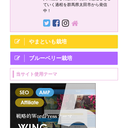
ガネムシなどの害虫
ていく過程を群馬県太田市から発信
や蜂など受粉を促す
中！
益虫も含まれます。
樹液や腐植を食べる
益虫カナブン 葉を食
害するコガネムシの
やまといも栽培
成虫、幼虫は根を食
...
ブルーベリー栽培
当サイト使用テーマ