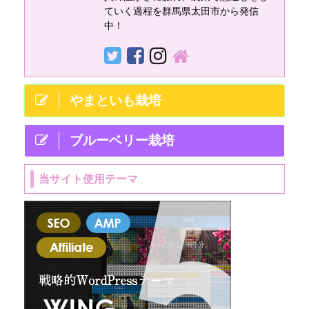
合わせをしてみまし
ていく過程を群馬県太田市から発信
た。 DICプラスチッ
中！
クへ直接問い合わせ
をしてみた 電話口で
は、営業から私に連
絡するように伝えら
やまといも栽培
れ、待つこと ...
ブルーベリー栽培
当サイト使用テーマ