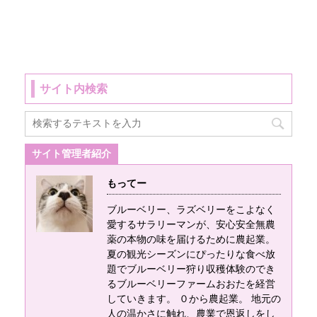
でない部分、大変な
すくなってしまいま
プラスチックで直接
てみた結果、コガネ
原産地は？ ピートモ
部分を隠している発
す。 一人で潅水作業
大量購入した方が安
ムシ、雑草の成長阻
スの原産地は、日本
信が非常に多く目立
をこなせる時間のな
い？価格比較 NPポッ
害、ブルーベリーの
の北海道、カナダ、
ちます。 この記事で
い場合はこのリスク
ト#60を1000鉢ほど
成長促進、コスパ、
ロシア、北欧です。
は、そういっ ...
が増えます。 そこで
直接仕入れれば販売
この４つをすべて満
特にカナダ産のピー
サイト内検索
自動点滴潅水装置が
店で買うよりお得に
たしているマルチ ...
トモスは流通量が多
役に立ちます。 あら
仕入れられる、と思
く高品質で有名で
かじめ点滴潅水する
い直接DICプラスチッ
す。 ピートモスって
量や日時をプログラ
クへ問い合わせをし
何使うの？ 畑やプラ
サイト管理者紹介
ムしておけば手動で
てみました。 最初HP
ンターの用土として
潅水の手間が省けそ
の問い合わせ項目か
もってー
用います。 また、土
の分を違う作業に費
ら情報を入力して問
壌を改良するための
やせます。 ブルーベ
ブルーベリー、ラズベリーをこよなく
い合わせを使用とし
「土壌改良剤」とて
リーやイ ...
愛するサラリーマンが、安心安全無農
ていたのですが、
も用いられます。 単
薬の本物の味を届けるために農起業。
Hpno不具合なのか祖
体で使 ...
夏の観光シーズンにぴったりな食べ放
データを送信するこ
題でブルーベリー狩り収穫体験のでき
るブルーベリーファームおおたを経営
とができず、本社へ
していきます。 ０から農起業。 地元の
直接電話をして問い
人の温かさに触れ、農業で恩返しをし