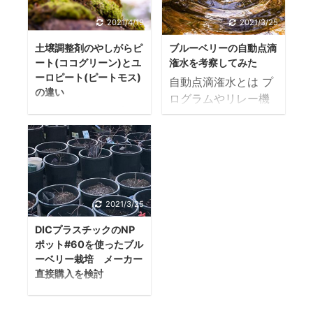
群馬県太田市でブル
リー栽培の除草作業
2021/4/19
2021/3/25
ーベリーファームお
についてまとめてい
おたを運営している
る記事です。 これか
土壌調整剤のやしがらピ
ブルーベリーの自動点滴
もってーです。 現
ート(ココグリーン)とユ
潅水を考察してみた
らブルーベリーで起
在、農園の網や単管
ーロピート(ピートモス)
業を考えている人に
自動点滴潅水とは プ
の違い
パイプの設備を取り
向けて発信していま
ログラムやリレー機
外し、水が溜まって
ユーロピート（ピー
す。 ブルーベリーの
能のある止水栓を用
しまうエリアの水害
トモス）とは？ ピー
業界は現在、セミナ
いて設定した時間や
対策工事をしている
トモスって何？ ピー
ーも開催されるほど
日時、曜日などに自
最中です。 鉢を網の
トモスはミズゴケや
栽培技術が発展して
動で水道の水をオン
外に移動して一定の
スゲ、ヤナギなどの
きて、書籍や新聞、
／オフにしてくれる
箇所にまとめている
植物が長い時間かけ
メディアに取り上げ
優れもの 自動点滴潅
2021/3/25
のですが、網の外に
て堆積、腐敗して泥
られるほど有名な業
水の目的 潅水は植物
出しているので害虫
状に変化し作られた
DICプラスチックのNP
界になりました。 し
を育てるうえで最重
対策が全くできない
ポット#60を使ったブル
ものです。 さらにそ
かし、その分見栄え
要項目です。 水を切
ーベリー栽培 メーカー
状態です。 そこで、
こから作られた泥炭
や良い印象、見てく
らしてしまうと、植
直接購入を検討
寒冷紗やフェルト、
を乾燥させてかまか
れだけを公開して、
物が枯れはじめ、ま
ホームセンターで買
ビニール、バークチ
く砕いたもののこと
実際の中身やきれい
た病気にもかかりや
うよりメーカーのDIC
ップなどで対策をし
です。 ピートモスの