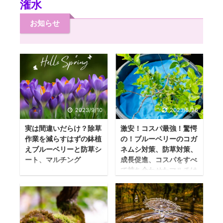
潅水
お知らせ
2023/9/10
2023/5/26
実は間違いだらけ？除草
激安！コスパ最強！驚愕
作業を減らすはずの鉢植
の！ブルーベリーのコガ
えブルーベリーと防草シ
ネムシ対策、防草対策、
ート、マルチング
成長促進、コスパをすべ
て持ち合わせたマルチは
この記事を読んでほ
これだ！
しい人 このブログで
ブルーベリーのマル
は、ブルーベリー栽
チの考察～採用まで
培を始めて4年目にな
の流れ こんにちは！
るプロが、ブルーベ