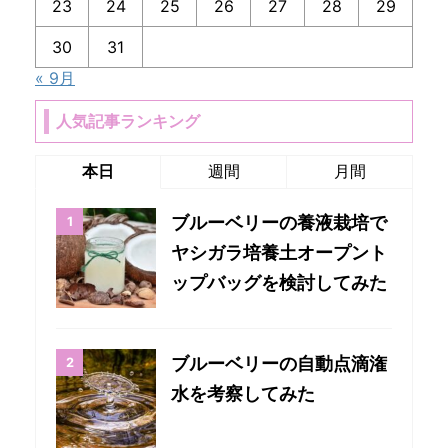
23
24
25
26
27
28
29
30
31
« 9月
人気記事ランキング
本日
週間
月間
ブルーベリーの養液栽培で
ヤシガラ培養土オープント
ップバッグを検討してみた
ブルーベリーの自動点滴潅
水を考察してみた