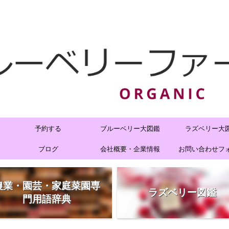
予約する
ブルーベリー大図鑑
ラズベリー大
ブログ
会社概要・企業情報
お問い合わせフ
農業・園芸・家庭菜園専
ラズベリー図鑑
門用語辞典