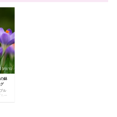
23/9/10
の鉢
グ
ブル
ブルー
記事で
る人
界は
発展し