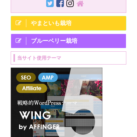
でない部分、大変な
目合4ｍｍの防風ネッ
部分を隠している発
ト 網目の細さを【目
信が非常に多く目立
合】と言います。 目
やまといも栽培
ちます。 この記事で
合は ...
は、そういっ ...
ブルーベリー栽培
当サイト使用テーマ