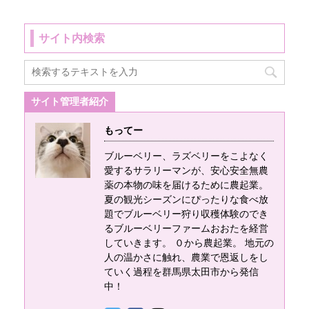
リー栽培の除草作業
生で初めて農園に単
についてまとめてい
管パイプの仮設へ網
サイト内検索
る記事です。 これか
を張るためにいろい
らブルーベリーで起
ろと検証したので、
業を考えている人に
ここで貴重な情報の
向けて発信していま
共有をしたいと思い
サイト管理者紹介
す。 ブルーベリーの
ます！ 【網目の細
業界は現在、セミナ
さ】 【網目の材質】
もってー
ーも開催されるほど
【網の色】 【網の大
ブルーベリー、ラズベリーをこよなく
栽培技術が発展して
きさ】 【どの網がい
愛するサラリーマンが、安心安全無農
きて、書籍や新聞、
いのか】 【どの張り
薬の本物の味を届けるために農起業。
メディアに取り上げ
方がいいのか】 それ
夏の観光シーズンにぴったりな食べ放
られるほど有名な業
ぞれ検証しました！
題でブルーベリー狩り収穫体験のでき
るブルーベリーファームおおたを経営
界になりました。 し
どんな防風(防虫、防
していきます。 ０から農起業。 地元の
かし、その分見栄え
鳥)ネットが果樹園に
人の温かさに触れ、農業で恩返しをし
や良い印象、見てく
とっては良いのか
ていく過程を群馬県太田市から発信
れだけを公開して、
【防風(防虫、防鳥)ネ
中！
実際の中身やきれい
ットの網目の細さ】