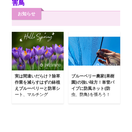
害鳥
お知らせ
2023/9/10
2023/5/23
実は間違いだらけ？除草
ブルーベリー農家(果樹
作業を減らすはずの鉢植
園)の強い味方！単管パ
えブルーベリーと防草シ
イプに防風ネット(防
ート、マルチング
虫、防鳥)を張ろう！
この記事を読んでほ
2022年1月26日、ブ
しい人 このブログで
ルーベリーファーム
は、ブルーベリー栽
おおたでは単管パイ
培を始めて4年目にな
プの仮設に網を張る
るプロが、ブルーベ
作業をしました！ 人