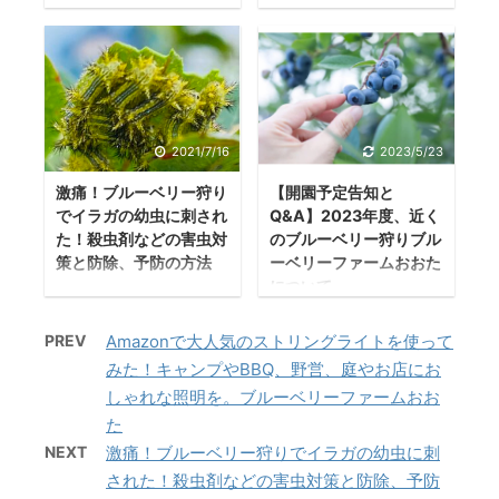
ユーロピート（ピー
てみました。 最初HP
トを張る 防草シート
プン予定です！ じい
トモス）とは？ ピー
の問い合わせ項目か
について考察してい
ちゃんから引き継い
トモスって何？ ピー
ら情報を入力して問
きます！ 防草シート
だ農業で、地元、
トモスはミズゴケや
い合わせを使用とし
の効果は草の発芽、
畑、知識を活かし、
スゲ、ヤナギなどの
ていたのですが、
発根を防ぐだけでな
大好きなブルーベリ
植物が長い時間かけ
Hpno不具合なのか祖
くブルーベリー狩り
ーを広めて行く活動
2021/7/16
2023/5/23
て堆積、腐敗して泥
データを送信するこ
をしに来てくれたお
をしていきます！ さ
状に変化し作られた
激痛！ブルーベリー狩り
【開園予定告知と
とができず、本社へ
客様が歩きやすいと
っそくですが、ブル
でイラガの幼虫に刺され
Q&A】2023年度、近く
ものです。 さらにそ
直接電話をして問い
いう特徴がありま
ーベリーをしっても
た！殺虫剤などの害虫対
のブルーベリー狩りブル
こから作られた泥炭
合わせをしてみまし
す。 ブルーベリーフ
らうために簡単にブ
策と防除、予防の方法
ーベリーファームおおた
を乾燥させてかまか
た。 DICプラスチッ
ァームおおたでは、
ルーベリーファーム
について
イラガの幼虫に刺さ
く砕いたもののこと
クへ直接問い合わせ
お客様がブルーベリ
おおた観光農園の魅
ブルーベリー狩り農
れる こんばんは！さ
です。 ピートモスの
をしてみた 電話口で
ー狩りを最大限に楽
力をお伝えします。
PREV
Amazonで大人気のストリングライトを使って
園、いつから体験で
きほどイラガの幼虫
原産地は？ ピートモ
は、営業から私に連
しんでいただくため
ブルーベリー狩り ①
きるの？ 2023年度
みた！キャンプやBBQ、野営、庭やお店にお
にさされた茂木園長
スの原産地は、日本
絡するように伝えら
に防草シートの設置
健康的 ②種類豊富
のブルーベリーファ
しゃれな照明を。ブルーベリーファームおお
です。 激痛の腕を気
の北海道、カナダ、
れ、待つこと ...
を検討しています！
③甘い ...
ームおおたの開園日
た
にしながらブログを
ロシア、北欧です。
その防草シートを敷
をお知らせいたしま
書いています。 2021
NEXT
激痛！ブルーベリー狩りでイラガの幼虫に刺
特にカナダ産のピー
くうえでコツや敷く
す。 2023年５月下
年の7月15日、仕事を
された！殺虫剤などの害虫対策と防除、予防
トモスは流通量が多
前と、敷く時の注意