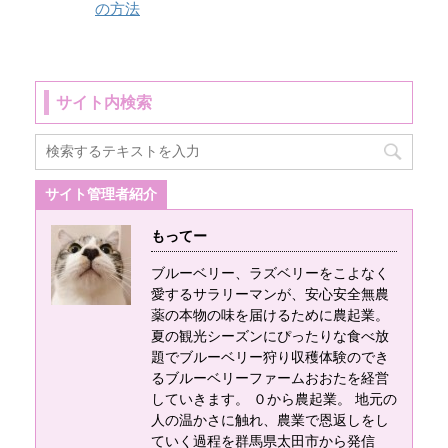
旬を予定していま
終えブルーベリーフ
の方法
く高品質で有名で
点などがメリットデ
す。 完熟次第の開園
ァームおおたへ。 普
す。 ピートモスって
メリットをここに記
になりますので、天
段は会社勤めなので
何使うの？ 畑やプラ
述していきます。 ブ
候や進捗状況により
すでに日は落ちて、
ンターの用土として
ルーベリー農園に防
変動があります。 ブ
サイト内検索
時間は19時を回って
用います。 また、土
草シートを敷く前に
ルーベリーファーム
います。 常に手暗が
壌を改良するための
①あらかじめしっか
おおたの連絡先
りなので、スマホの
「土壌改良剤」とて
りと整地してお ...
090-7411-3004 〒
ライトや仮設置の
も用いられます。 単
サイト管理者紹介
370-0423 群馬県太
LEDを付けての作業
体で使 ...
田市大舘町1412-2 シ
になります。 ひと苗
もってー
ゲオ農園内 トライ
ごとに圃場を回って
ガーデン 代表：茂
いくのですが、ラズ
ブルーベリー、ラズベリーをこよなく
木 ブルーベリー狩り
ベリーの苗がブルー
愛するサラリーマンが、安心安全無農
の営業時間は何時か
薬の本物の味を届けるために農起業。
ベリーに垂れかかっ
夏の観光シーズンにぴったりな食べ放
ら何時までですか？
ているところを発見
題でブルーベリー狩り収穫体験のでき
基本的には9時から18
してラズベリーの葉
るブルーベリーファームおおたを経営
時となりますが、要
を持ち上げたとき、
していきます。 ０から農起業。 地元の
望があれば朝早くの6
ビリビリっ！！！！
人の温かさに触れ、農業で恩返しをし
時から夜2 ...
ときました。 最初は
ていく過程を群馬県太田市から発信