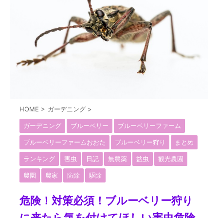
HOME
>
ガーデニング
>
ガーデニング
ブルーベリー
ブルーベリーファーム
ブルーベリーファームおおた
ブルーベリー狩り
まとめ
ランキング
害虫
日記
無農薬
益虫
観光農園
農園
農家
防除
駆除
危険！対策必須！ブルーベリー狩り
に来たら気を付けてほしい害虫危険