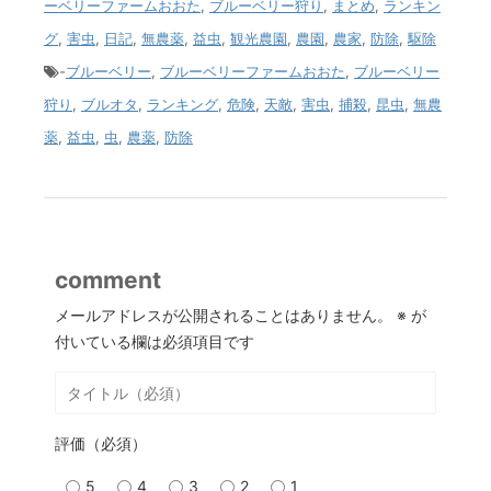
ーベリーファームおおた
,
ブルーベリー狩り
,
まとめ
,
ランキン
グ
,
害虫
,
日記
,
無農薬
,
益虫
,
観光農園
,
農園
,
農家
,
防除
,
駆除
-
ブルーベリー
,
ブルーベリーファームおおた
,
ブルーベリー
狩り
,
ブルオタ
,
ランキング
,
危険
,
天敵
,
害虫
,
捕殺
,
昆虫
,
無農
薬
,
益虫
,
虫
,
農薬
,
防除
comment
メールアドレスが公開されることはありません。
※
が
付いている欄は必須項目です
評価（必須）
5
4
3
2
1