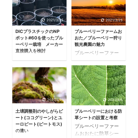
2021/3/25
2021/3/25
DICプラスチックのNP
ブルーベリーファームお
ポット#60を使ったブル
おた／ブルーベリー狩り
ーベリー栽培 メーカー
観光農園の魅力
直接購入を検討
ブルーベリーファー
ホームセンターで買
ムおおたの魅力 始め
うよりメーカーのDIC
に こんにちは！ブル
プラスチックで直接
ーベリーファームお
大量購入した方が安
おた・17号バイパス
い？価格比較 NPポッ
店を運営していく茂
ト#60を1000鉢ほど
木です。 2023年6月
2021/4/19
2021/4/5
直接仕入れれば販売
にスバルのおひざ
店で買うよりお得に
土壌調整剤のやしがらピ
ブルーベリーにおける防
元、群馬県太田市の
ート(ココグリーン)とユ
草シートの設置と考察
仕入れられる、と思
国道１７号バイパス
ーロピート(ピートモス)
い直接DICプラスチッ
ブルーベリーファー
店へブルーベリーフ
の違い
クへ問い合わせをし
ムおおたに防草シー
ァームおおたをオー