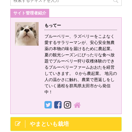
をして、ジャム販売
の原料として用いら
かし、その分見栄え
いう特徴がありま
や観光農園を出来た
れてきました。 ヤシ
や良い印象、見てく
す。 ブルーベリーフ
サイト管理者紹介
らなと思っておりま
ガラの主な原産地
れだけを公開して、
ァームおおたでは、
す。 すでに名前も決
は？ 地方は東南アジ
実際の中身やきれい
お客様がブルーベリ
もってー
まっていて、その名
ア、熱帯アメリカ、
でない部分、大変な
ー狩りを最大限に楽
ブルーベリー、ラズベリーをこよなく
も 『ブルーベリーフ
熱帯アフリカ 国はス
部分を隠している発
しんでいただくため
愛するサラリーマンが、安心安全無農
ァームおおた』 おお
リランカ、インド、
信が非常に多く目立
に防草シートの設置
薬の本物の味を届けるために農起業。
たは地元の群馬県太
インドネシア、ベト
ちます。 この記事で
を検討しています！
夏の観光シーズンにぴったりな食べ放
田市のことです。 太
ナム、ア ...
は、そういっ ...
その防草シートを敷
題でブルーベリー狩り収穫体験のでき
田市の主要な産業と
くうえでコツや敷く
るブルーベリーファームおおたを経営
いうと主に車を製造
していきます。 ０から農起業。 地元の
前と、敷く時の注意
する製造業、それと
人の温かさに触れ、農業で恩返しをし
点などがメリットデ
ていく過程を群馬県太田市から発信
農業になります。 製
メリットをここに記
中！
造業でいうとあの自
述していきます。 ブ
動車メーカー、スバ
ルーベリー農園に防
ル（SUBARU）を製
草シートを敷く前に
造するための関連会
①あらかじめしっか
社がたくさんありま
やまといも栽培
りと整地してお ...
す。 農業でいうとや