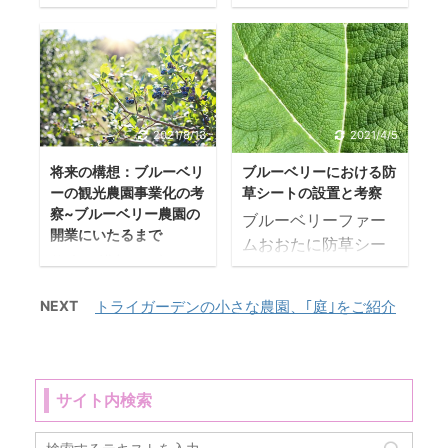
りブログ運営、ホー
ヤシガラ培養土に関
この記事を読んでほ
すでに日は落ちて、
ムページ制作をして
して ヤシガラとは？
しい人 このブログで
時間は19時を回って
いる人はなかなかこ
熱帯地方でよくみら
は、ブルーベリー栽
います。 常に手暗が
の機会がなくて簡単
れるヤシの木にな
培を始めて4年目にな
りなので、スマホの
にできるのかな？で
る、ヤシの実ココナ
るプロが、ブルーベ
ライトや仮設置の
きれば友達追加ボタ
ッツ果実の硬い殻の
リー栽培の除草作業
LEDを付けての作業
2021/8/13
2021/4/5
ンを設置したい！ と
繊維部分を粉砕した
についてまとめてい
になります。 ひと苗
思っている方も多い
ものが、ヤシガラ培
る記事です。 これか
将来の構想：ブルーベリ
ブルーベリーにおける防
ごとに圃場を回って
と思います。 そこで
ーの観光農園事業化の考
草シートの設置と考察
養土です。 ココピー
らブルーベリーで起
いくのですが、ラズ
察~ブルーベリー農園の
今回そのお悩みを解
トやコイアピスと呼
業を考えている人に
ブルーベリーファー
ベリーの苗がブルー
開業にいたるまで
決します。 LINEの友
ばれる繊維を除いた
向けて発信していま
ムおおたに防草シー
ベリーに垂れかかっ
将来の構想：ブルー
達追加ボタンを簡単
残渣からなります。
す。 ブルーベリーの
トを張る 防草シート
ているところを発見
ベリーの観光農園事
に図解つきで設置す
ピートモス同様、採
業界は現在、セミナ
について考察してい
してラズベリーの葉
NEXT
トライガーデンの小さな農園、｢庭｣をご紹介
業化 ブルーベリー狩
る方法をお伝えして
掘による環境破壊の
ーも開催されるほど
きます！ 防草シート
を持ち上げたとき、
りのできるブルーベ
いきます。 LINE公式
心配がなく、100%天
栽培技術が発展して
の効果は草の発芽、
ビリビリっ！！！！
リーファームおおた
アカウントのメリッ
然有機質で品質・機
きて、書籍や新聞、
発根を防ぐだけでな
ときました。 最初は
観光農園 SNSやブロ
ト 友だち全員に届け
能も従来の培地より
メディアに取り上げ
くブルーベリー狩り
...
サイト内検索
グを通じ、広報や告
たい情報 ...
も優れています。 昔
られるほど有名な業
をしに来てくれたお
知、ブランディング
からタワシやロープ
界になりました。 し
客様が歩きやすいと