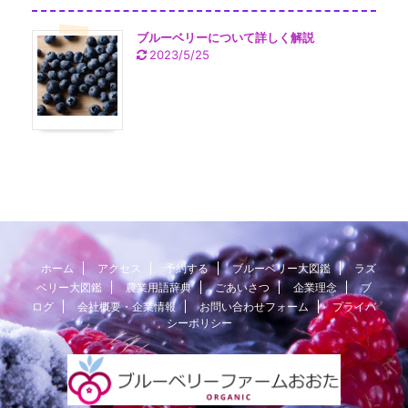
ブルーベリーについて詳しく解説
2023/5/25
ホーム
アクセス
予約する
ブルーベリー大図鑑
ラズ
ベリー大図鑑
農業用語辞典
ごあいさつ
企業理念
ブ
ログ
会社概要・企業情報
お問い合わせフォーム
プライバ
シーポリシー