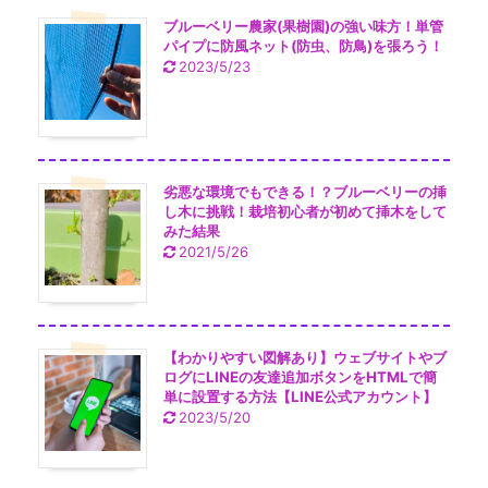
ブルーベリー農家(果樹園)の強い味方！単管
パイプに防風ネット(防虫、防鳥)を張ろう！
2023/5/23
劣悪な環境でもできる！？ブルーベリーの挿
し木に挑戦！栽培初心者が初めて挿木をして
みた結果
2021/5/26
【わかりやすい図解あり】ウェブサイトやブ
ログにLINEの友達追加ボタンをHTMLで簡
単に設置する方法【LINE公式アカウント】
2023/5/20