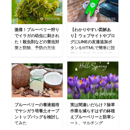
2021/7/16
2023/5/20
激痛！ブルーベリー狩り
【わかりやすい図解あ
でイラガの幼虫に刺され
り】ウェブサイトやブロ
た！殺虫剤などの害虫対
グにLINEの友達追加ボ
策と防除、予防の方法
タンをHTMLで簡単に設
置する方法【LINE公式
イラガの幼虫に刺さ
アカウント】
れる こんばんは！さ
ウェブサイトやブロ
きほどイラガの幼虫
グにLINEの友達追加
にさされた茂木園長
ボタンを載せたい
です。 激痛の腕を気
iPhoneやアンドロイ
にしながらブログを
2021/5/26
2023/9/10
ド端末だと簡単にQR
書いています。 2021
コードなどでLINEの
年の7月15日、仕事を
ブルーベリーの養液栽培
実は間違いだらけ？除草
友達追加ができます
でヤシガラ培養土オープ
作業を減らすはずの鉢植
終えブルーベリーフ
が、パソコンでウェ
ントップバッグを検討し
えブルーベリーと防草シ
ァームおおたへ。 普
てみた
ート、マルチング
ブサイトを作成した
段は会社勤めなので