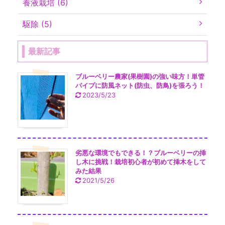
養液栽培 (6)
駆除 (5)
最新記事
ブルーベリー農家(果樹園)の強い味方！単管
パイプに防風ネット(防虫、防鳥)を張ろう！
2023/5/23
劣悪な環境でもできる！？ブルーベリーの挿
し木に挑戦！栽培初心者が初めて挿木をして
みた結果
2021/5/26