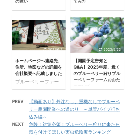
の違い
てみた
営していくうえで必
ブサイトを作成した
要になってくるブル
りブログ運営、ホー
ユーロピート（ピー
ヤシガラ培養土に関
ーベリー関連の資材
ムページ制作をして
トモス）とは？ ピー
して ヤシガラとは？
や用品で買ったもの
いる人はなかなかこ
トモスって何？ ピー
熱帯地方でよくみら
を紹介、またはどれ
の機会がなくて簡単
トモスはミズゴケや
れるヤシの木にな
だけの経費が掛かる
にできるのかな？で
スゲ、ヤナギなどの
る、ヤシの実ココナ
のかをリアルに紹介
きれば友達追加ボタ
植物が長い時間かけ
ッツ果実の硬い殻の
2021/6/8
2023/5/23
できたら面白いかな
ンを設置したい！ と
て堆積、腐敗して泥
繊維部分を粉砕した
っと思ったので１か
思っている方も多い
状に変化し作られた
ものが、ヤシガラ培
ホームページへ連絡先、
【開園予定告知と
月ごとに公開してい
と思います。 そこで
住所、地図などの詳細を
Q&A】2023年度、近く
ものです。 さらにそ
養土です。 ココピー
会社概要へ記載しました
のブルーベリー狩りブル
く、という企画をや
今回そのお悩みを解
こから作られた泥炭
トやコイアピスと呼
ーベリーファームおおた
ブルーベリーファー
ってきます！観光農
決します。 LINEの友
を乾燥させてかまか
ばれる繊維を除いた
について
ムおおたを運営する
園の経営を検討して
達追加ボタンを簡単
く砕いたもののこと
残渣からなります。
ブルーベリー狩り農
うえで こんにちは！
いる人などにも参考
に図解つきで設置す
です。 ピートモスの
ピートモス同様、採
PREV
【動画あり】外注なし、重機なしでブルーベ
園、いつから体験で
ブルーベリーファー
として貢献できるか
る方法をお伝えして
原産地は？ ピートモ
掘による環境破壊の
きるの？ 2023年度
リー農園開業への道のり ～単管パイプ打ち
ムおおたの運営者の
なと思います！ レシ
いきます。 LINE公式
スの原産地は、日本
心配がなく、100%天
のブルーベリーファ
込み編～
茂木です。 ブルーベ
ートがたくさんある
アカウントのメリッ
の北海道、カナダ、
然有機質で品質・機
ームおおたの開園日
NEXT
危険！対策必須！ブルーベリー狩りに来たら
リーファームおおた
からまとめるのが大
ト 友だち全員に届け
ロシア、北欧です。
能も従来の培地より
をお知らせいたしま
気を付けてほしい害虫危険度ランキング
を運営する上で必要
変… 頑張りましょ
たい情報 ...
特にカナダ産のピー
も優れています。 昔