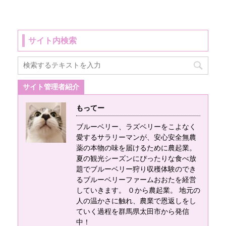
す。 2023年５月下
な情報を会社概要へ
う！ 個人事業 ...
トモスは流通量が多
からタワシやロープ
旬を予定していま
記載しておきまし
く高品質で有名で
の原料として用いら
す。 完熟次第の開園
た。 連絡先や地図な
す。 ピートモスって
れてきました。 ヤシ
になりますので、天
サイト内検索
どを表示しておいた
何使うの？ 畑やプラ
ガラの主な原産地
候や進捗状況により
ので詳細の確認や現
ンターの用土として
は？ 地方は東南アジ
変動があります。 ブ
地を訪問してくださ
用います。 また、土
ア、熱帯アメリカ、
ルーベリーファーム
る場合は、一度ご連
壌を改良するための
熱帯アフリカ 国はス
サイト管理者紹介
おおたの連絡先
絡をお願いします。
「土壌改良剤」とて
リランカ、インド、
090-7411-3004 〒
またLINEを常用して
も用いられます。 単
インドネシア、ベト
もってー
370-0423 群馬県太
おりますので、直接
体で使 ...
ナム、ア ...
田市大舘町1412-2 シ
ブルーベリー、ラズベリーをこよなく
メッセージを頂くか
ゲオ農園内 トライ
愛するサラリーマンが、安心安全無農
LINEへ電話を頂ける
薬の本物の味を届けるために農起業。
ガーデン 代表：茂
とよりスムーズに連
夏の観光シーズンにぴったりな食べ放
木 ブルーベリー狩り
絡がとれます。 お気
題でブルーベリー狩り収穫体験のでき
の営業時間は何時か
軽にLINEへ連絡をく
るブルーベリーファームおおたを経営
ら何時までですか？
ださい！
していきます。 ０から農起業。 地元の
基本的には9時から18
人の温かさに触れ、農業で恩返しをし
時となりますが、要
ていく過程を群馬県太田市から発信
望があれば朝早くの6
中！