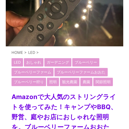
HOME
>
LED
>
LED
おしゃれ
ガーデニング
ブルーベリー
ブルーベリーファーム
ブルーベリーファームおおた
ブルーベリー狩り
照明
観光農園
農園
関節照明
Amazonで大人気のストリングライ
トを使ってみた！キャンプやBBQ、
野営、庭やお店におしゃれな照明
を。ブルーベリーファームおおた