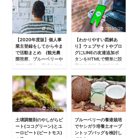
2021/3/27
2023/5/20
【2020年度版】個人事
【わかりやすい図解あ
業主登録をしてから今ま
り】ウェブサイトやブロ
で活動まとめ (観光農
グにLINEの友達追加ボ
園視察、ブルーベリーや
タンをHTMLで簡単に設
資材の購入、育成を始め
置する方法【LINE公式
る)
アカウント】
経費公開企画の趣旨
ウェブサイトやブロ
こんにちは！もって
グにLINEの友達追加
ーです！ 今までやっ
ボタンを載せたい
てこなかった企画で
iPhoneやアンドロイ
2021/4/19
2021/5/26
すが、2020年8月に
ド端末だと簡単にQR
個人事業主登録をし
コードなどでLINEの
土壌調整剤のやしがらピ
ブルーベリーの養液栽培
てからブルーベリー
友達追加ができます
ート(ココグリーン)とユ
でヤシガラ培養土オープ
ファームおおたを経
が、パソコンでウェ
ーロピート(ピートモス)
ントップバッグを検討し